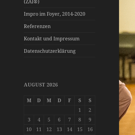
(ZAI®)
Impro im Foyer, 2014-2020
Referenzen
Kontakt und Impressum
Datenschutzerklärung
AUGUST 2026
M
D
M
D
F
S
S
1
2
3
4
5
6
7
8
9
10
11
12
13
14
15
16