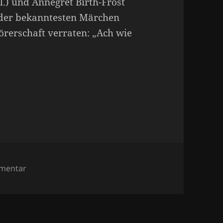
l.) und Annegret Birth-Frost
s der bekanntesten Märchen
rerschaft verraten: „Ach wie
zu Wünschen & Wollen
mmentar