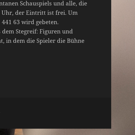
ntanen Schauspiels und alle, die
Uhr, der Eintritt ist frei. Um
7 441 63 wird gebeten.
s dem Stegreif: Figuren und
, in dem die Spieler die Bühne
zu Aus „Impro im Foyer“ wird „Impro im LiNo“!
r