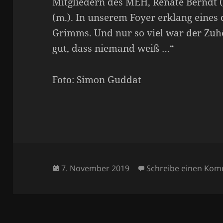
Mitgliedern des MEH, Renate Berndt (
(m.). In unserem Foyer erklang eine
Grimms. Und nur so viel war der Zuhö
gut, dass niemand weiß …“
Foto: Simon Guddat
Veröffentlicht
7. November 2019
Schreibe einen Ko
am